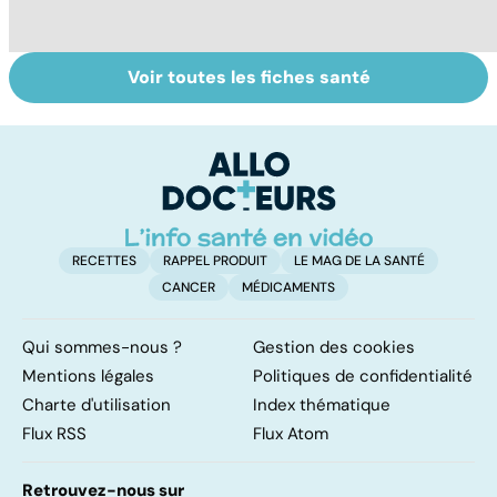
Voir toutes les fiches santé
La tuberculose
Tout savoir sur
I
pulmonaire
les infections
a
pulmonaires
fa
d'
RECETTES
RAPPEL PRODUIT
LE MAG DE LA SANTÉ
CANCER
MÉDICAMENTS
Qui sommes-nous ?
Gestion des cookies
Mentions légales
Politiques de confidentialité
Charte d'utilisation
Index thématique
Flux RSS
Flux Atom
Retrouvez-nous sur