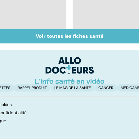
Voir toutes les fiches santé
Tout savoir sur les
Inflammation des
infections
amygdales : que faire
pulmonaires
en cas d'angine ?
ETTES
RAPPEL PRODUIT
LE MAG DE LA SANTÉ
CANCER
MÉDICAM
ookies
onfidentialité
que