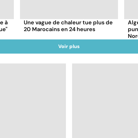
ce à
Une vague de chaleur tue plus de
Alg
ue"
20 Marocains en 24 heures
pun
Nor
Voir plus