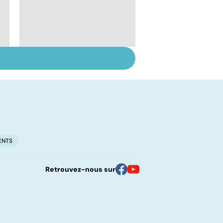
Suicide : prévenir le
passage à l'acte
ENTS
Retrouvez-nous sur