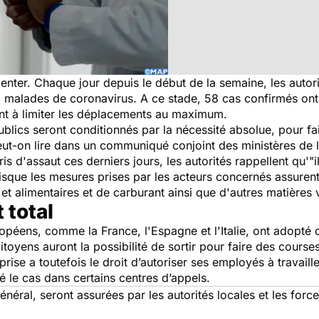
ter. Chaque jour depuis le début de la semaine, les autorit
ux malades de coronavirus. A ce stade, 58 cas confirmés ont
lent à limiter les déplacements au maximum.
blics seront conditionnés par la nécessité absolue, pour fai
eut-on lire dans un communiqué conjoint des ministères de l’
s d'assaut ces derniers jours, les autorités rappellent qu'
"
sque les mesures prises par les acteurs concernés assurent
et alimentaires et de carburant ainsi que d'autres matières v
 total
péens, comme la France, l'Espagne et l'Italie, ont adopté
toyens auront la possibilité de sortir pour faire des course
rise a toutefois le droit d’autoriser ses employés à travail
é le cas dans certains
centres d’appels
.
énéral, seront assurées par les autorités locales et les forc