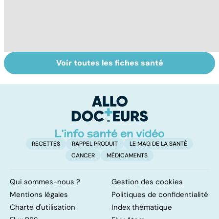
Voir toutes les fiches santé
La tuberculose
Tout savoir sur
I
pulmonaire
les infections
a
pulmonaires
fa
d'
RECETTES
RAPPEL PRODUIT
LE MAG DE LA SANTÉ
CANCER
MÉDICAMENTS
Qui sommes-nous ?
Gestion des cookies
Mentions légales
Politiques de confidentialité
Charte d'utilisation
Index thématique