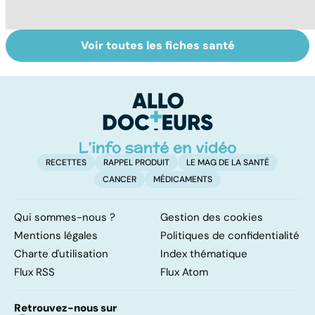
Voir toutes les fiches santé
La tuberculose
Tout savoir sur
I
pulmonaire
les infections
a
pulmonaires
fa
d'
RECETTES
RAPPEL PRODUIT
LE MAG DE LA SANTÉ
CANCER
MÉDICAMENTS
Qui sommes-nous ?
Gestion des cookies
Mentions légales
Politiques de confidentialité
Charte d'utilisation
Index thématique
Flux RSS
Flux Atom
Retrouvez-nous sur