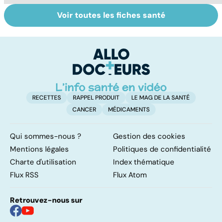
Voir toutes les fiches santé
La tuberculose
Tout savoir sur
I
pulmonaire
les infections
a
pulmonaires
fa
d'
RECETTES
RAPPEL PRODUIT
LE MAG DE LA SANTÉ
CANCER
MÉDICAMENTS
Qui sommes-nous ?
Gestion des cookies
Mentions légales
Politiques de confidentialité
Charte d'utilisation
Index thématique
Flux RSS
Flux Atom
Retrouvez-nous sur