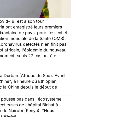
ovid-19, est à son tour
ria ont enregistré leurs premiers
xantaine de pays, pour l'essentiel
sation mondiale de la Santé (OMS).
coronavirus détectés n'en finit pas
sol africain, l'épidémie du nouveau
 moment, seuls 27 cas ont été
é à Durban (Afrique du Sud). Avant
Chine"
, à l'heure où Ethiopian
c la Chine depuis le début de
ne pousse pas dans l'écosystème
ctieuses de l'hôpital Bichat à
n de Nairobi (Kenya). "
Nous
ssure-t-il.