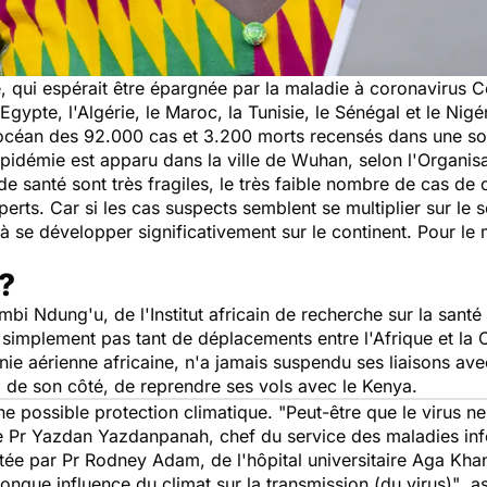
ue, qui espérait être épargnée par la maladie à coronavirus C
Egypte, l'Algérie, le Maroc, la Tunisie, le Sénégal et le Nigé
'océan des 92.000 cas et 3.200 morts recensés dans une soi
épidémie est apparu dans la ville de Wuhan, selon l'Organi
e santé sont très fragiles, le très faible nombre de cas de 
xperts. Car si les cas suspects semblent se multiplier sur le 
 se développer significativement sur le continent. Pour le
 ?
mbi Ndung'u, de l'Institut africain de recherche sur la sant
il simplement pas tant de déplacements entre l'Afrique et la 
nie aérienne africaine, n'a jamais suspendu ses liaisons ave
, de son côté, de reprendre ses vols avec le Kenya.
une possible protection climatique.
"Peut-être que le virus 
le Pr Yazdan Yazdanpanah, chef du service des maladies infe
etée par Pr Rodney Adam, de l'hôpital universitaire Aga Kha
nque influence du climat sur la transmission (du virus)"
, a