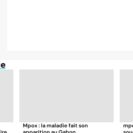
ie
Mpox : la maladie fait son
mpo
ire
apparition au Gabon
sou