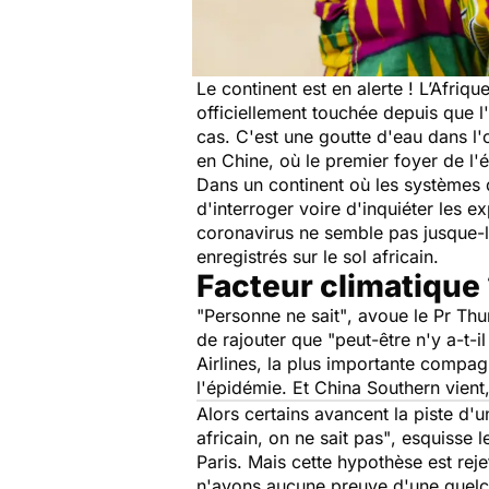
Le continent est en alerte ! L’Afriq
officiellement touchée depuis que l'
cas. C'est une goutte d'eau dans l
en Chine, où le premier foyer de l'
Dans un continent où les systèmes d
d'interroger voire d'inquiéter les e
coronavirus ne semble pas jusque-là
enregistrés sur le sol africain.
Facteur climatique
"Personne ne sait"
, avoue le Pr Thu
de rajouter que
"peut-être n'y a-t-
Airlines, la plus importante compag
l'épidémie. Et China Southern vient
Alors certains avancent la piste d'
africain, on ne sait pas"
, esquisse 
Paris. Mais cette hypothèse est rej
n'avons aucune preuve d'une quelco