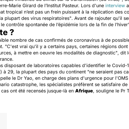
e-Marie Girard de l’Institut Pasteur. Lors d'une
interview
a
mat tropical n’est pas un frein puissant à la réplication des
a plupart des virus respiratoires"
. Avant de rajouter qu'il s
le contrôle spontanée de l’épidémie lors de la fin de l’hiver"
te ?
 faible nombre de cas confirmés de coronavirus à de possib
nt.
"C'est vrai qu'il y a certains pays, certaines régions dont
urces, à mettre en oeuvre les modalités de diagnostic"
, dit
France.
s disposant de laboratoires capables d'identifier le Covid
) à 29, la plupart des pays du continent
"ne seraient pas ca
ppelle le Dr Yao, en charge des plans d'urgence pour l'OMS
rio catastrophe, les spécialistes préfèrent se satisfaire de
 cas ont été recensés jusque-là en
Afrique
, souligne le P