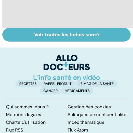
Voir toutes les fiches santé
La tuberculose
Tout savoir sur
I
pulmonaire
les infections
a
pulmonaires
fa
d'
RECETTES
RAPPEL PRODUIT
LE MAG DE LA SANTÉ
CANCER
MÉDICAMENTS
Qui sommes-nous ?
Gestion des cookies
Mentions légales
Politiques de confidentialité
Charte d'utilisation
Index thématique
Flux RSS
Flux Atom