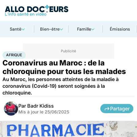
Santé
Bien-être
Famille
Émissions
Accueil
Santé
Médicaments
Afrique
AFRIQUE
Coronavirus au Maroc : de la
chloroquine pour tous les malades
Au Maroc, les personnes atteintes de la maladie à
coronavirus (Covid-19) seront soignées à la
chloroquine.
Par
Badr Kidiss
Partager
Mis à jour le
25/06/2025