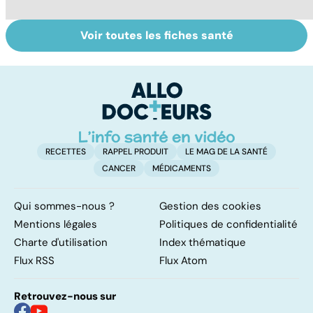
Voir toutes les fiches santé
La tuberculose
Tout savoir sur
I
pulmonaire
les infections
a
pulmonaires
fa
d'
RECETTES
RAPPEL PRODUIT
LE MAG DE LA SANTÉ
CANCER
MÉDICAMENTS
Qui sommes-nous ?
Gestion des cookies
Mentions légales
Politiques de confidentialité
Charte d'utilisation
Index thématique
Flux RSS
Flux Atom
Retrouvez-nous sur