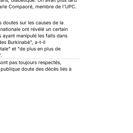
ans, diabétique. On avait plus tard
e Marie Compaoré, membre de l'UPC.
 doutes sur les causes de la
ationale ont révélé un certain
 ayant manipulé les faits dans
es Burkinabè", a-t-il
tale
" et "
de plus en plus de
".
sont pas toujours respectés,
n publique doute des décès liés à