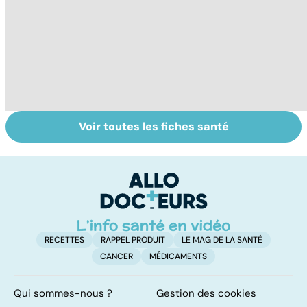
Voir toutes les fiches santé
La tuberculose
Tout savoir sur
I
pulmonaire
les infections
a
pulmonaires
fa
d'
RECETTES
RAPPEL PRODUIT
LE MAG DE LA SANTÉ
CANCER
MÉDICAMENTS
Qui sommes-nous ?
Gestion des cookies