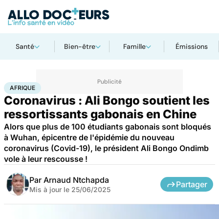
Santé
Bien-être
Famille
Émissions
Accueil
Santé
Société
Afrique
AFRIQUE
Coronavirus : Ali Bongo soutient les
ressortissants gabonais en Chine
Alors que plus de 100 étudiants gabonais sont bloqués
à Wuhan, épicentre de l'épidémie du nouveau
coronavirus (Covid-19), le président Ali Bongo Ondimb
vole à leur rescousse !
Par
Arnaud Ntchapda
Partager
Mis à jour le
25/06/2025