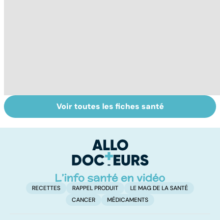
Voir toutes les fiches santé
La tuberculose
Tout savoir sur
I
pulmonaire
les infections
a
pulmonaires
fa
d'
RECETTES
RAPPEL PRODUIT
LE MAG DE LA SANTÉ
CANCER
MÉDICAMENTS