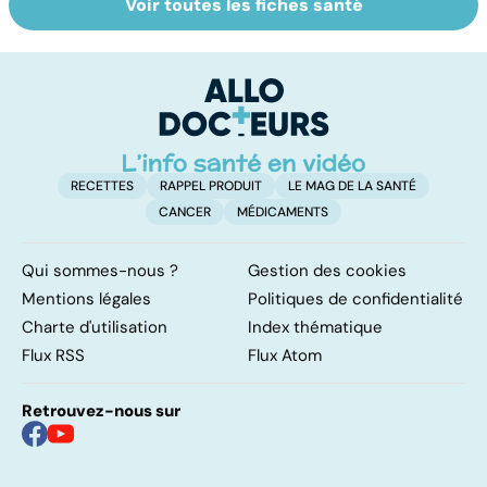
Voir toutes les fiches santé
La tuberculose
Tout savoir sur
I
pulmonaire
les infections
a
pulmonaires
fa
d'
RECETTES
RAPPEL PRODUIT
LE MAG DE LA SANTÉ
CANCER
MÉDICAMENTS
Qui sommes-nous ?
Gestion des cookies
Mentions légales
Politiques de confidentialité
Charte d'utilisation
Index thématique
Flux RSS
Flux Atom
Retrouvez-nous sur