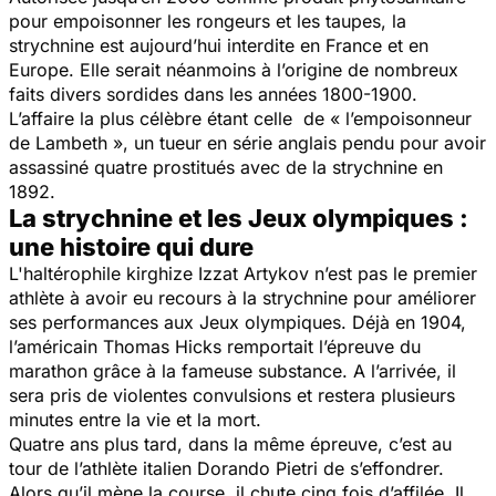
pour empoisonner les rongeurs et les taupes, la
strychnine est aujourd’hui interdite en France et en
Europe. Elle serait néanmoins à l’origine de nombreux
faits divers sordides dans les années 1800-1900.
L’affaire la plus célèbre étant celle de « l’empoisonneur
de Lambeth », un tueur en série anglais pendu pour avoir
assassiné quatre prostitués avec de la strychnine en
1892.
La strychnine et les Jeux olympiques :
une histoire qui dure
L'haltérophile kirghize Izzat Artykov n’est pas le premier
athlète à avoir eu recours à la strychnine pour améliorer
ses performances aux Jeux olympiques. Déjà en 1904,
l’américain Thomas Hicks remportait l’épreuve du
marathon grâce à la fameuse substance. A l’arrivée, il
sera pris de violentes convulsions et restera plusieurs
minutes entre la vie et la mort.
Quatre ans plus tard, dans la même épreuve, c’est au
tour de l’athlète italien Dorando Pietri de s’effondrer.
Alors qu’il mène la course, il chute cinq fois d’affilée. Il