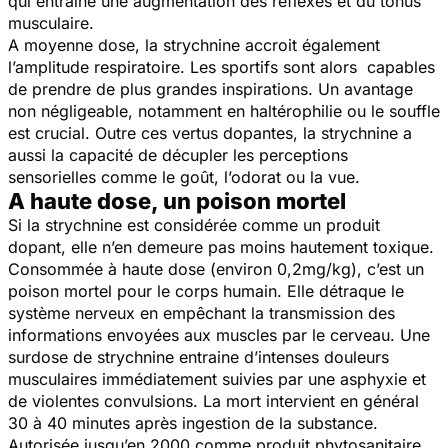
qui entraine une augmentation des réflexes et du tonus
musculaire.
A moyenne dose, la strychnine accroit également
l’amplitude respiratoire. Les sportifs sont alors capables
de prendre de plus grandes inspirations. Un avantage
non négligeable, notamment en haltérophilie ou le souffle
est crucial. Outre ces vertus dopantes, la strychnine a
aussi la capacité de décupler les perceptions
sensorielles comme le goût, l’odorat ou la vue.
A haute dose, un poison mortel
Si la strychnine est considérée comme un produit
dopant, elle n’en demeure pas moins hautement toxique.
Consommée à haute dose (environ 0,2mg/kg), c’est un
poison mortel pour le corps humain. Elle détraque le
système nerveux en empêchant la transmission des
informations envoyées aux muscles par le cerveau. Une
surdose de strychnine entraine d’intenses douleurs
musculaires immédiatement suivies par une asphyxie et
de violentes convulsions. La mort intervient en général
30 à 40 minutes après ingestion de la substance.
Autorisée jusqu’en 2000 comme produit phytosanitaire