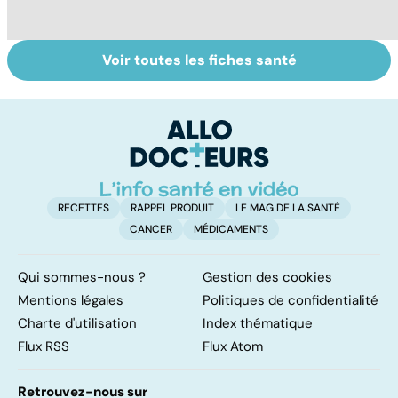
Voir toutes les fiches santé
Tout savoir sur
Inflammation des
Su
les infections
amygdales : que
le
pulmonaires
faire en cas
l'
d'angine ?
RECETTES
RAPPEL PRODUIT
LE MAG DE LA SANTÉ
CANCER
MÉDICAMENTS
Qui sommes-nous ?
Gestion des cookies
Mentions légales
Politiques de confidentialité
Charte d'utilisation
Index thématique
Flux RSS
Flux Atom
Retrouvez-nous sur