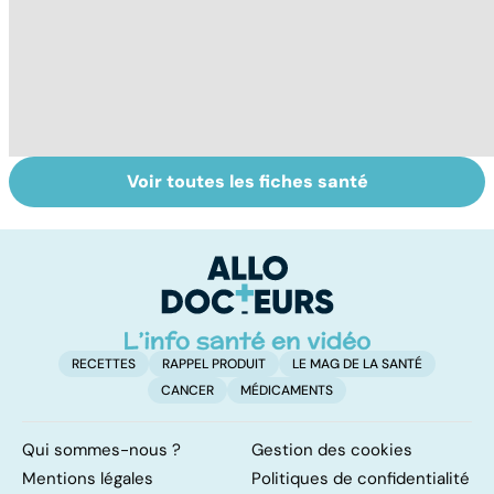
Voir toutes les fiches santé
Tout savoir sur
Inflammation des
Su
les infections
amygdales : que
le
pulmonaires
faire en cas
l'
d'angine ?
RECETTES
RAPPEL PRODUIT
LE MAG DE LA SANTÉ
CANCER
MÉDICAMENTS
Qui sommes-nous ?
Gestion des cookies
Mentions légales
Politiques de confidentialité