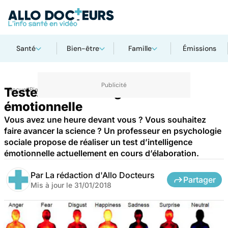
Santé
Bien-être
Famille
Émissions
Testez votre intelligence
Accueil
Bien-être
Psycho
émotionnelle
Vous avez une heure devant vous ? Vous souhaitez
faire avancer la science ? Un professeur en psychologie
sociale propose de réaliser un test d’intelligence
émotionnelle actuellement en cours d’élaboration.
Par
La rédaction d'Allo Docteurs
Partager
Mis à jour le
31/01/2018