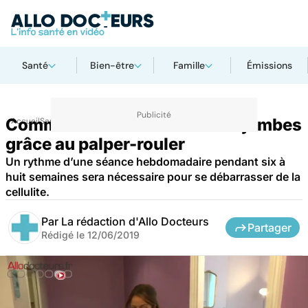
Santé
Bien-être
Famille
Émissions
Comment retrouver de belles jambes
Accueil
Santé
grâce au palper-rouler
Un rythme d’une séance hebdomadaire pendant six à
huit semaines sera nécessaire pour se débarrasser de la
cellulite.
Par
La rédaction d'Allo Docteurs
Partager
Rédigé le
12/06/2019