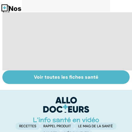
Nos fiches santé
Voir toutes les fiches santé
Tout savoir sur
Inflammation des
Su
les infections
amygdales : que
le
pulmonaires
faire en cas
l'
d'angine ?
RECETTES
RAPPEL PRODUIT
LE MAG DE LA SANTÉ