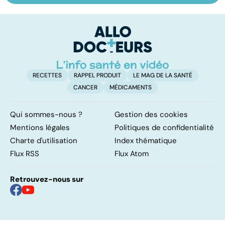
pulmonaire
les infections
a
pulmonaires
fa
d'
RECETTES
RAPPEL PRODUIT
LE MAG DE LA SANTÉ
CANCER
MÉDICAMENTS
Qui sommes-nous ?
Gestion des cookies
Mentions légales
Politiques de confidentialité
Charte d'utilisation
Index thématique
Flux RSS
Flux Atom
Retrouvez-nous sur