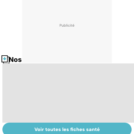
Nos fiches santé
Voir toutes les fiches santé
La tuberculose
Tout savoir sur
I