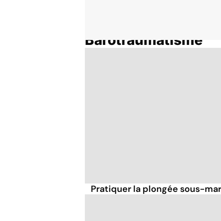
Barotraumatisme
Accueil
Thématiques
Pratiquer la plongée sous-mar