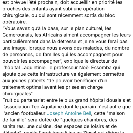
est prévue l’été prochain, doit accueillir en priorité les
proches des enfants ayant subi une opération
chirurgicale, ou qui sont récemment sortis du bloc
opératoire.
“Vous savez qu’à la base, sur le plan culturel, les
Camerounais, les Africains aiment accompagner les leurs
particulièrement dans la détresse et je ne vous ferai pas
une image, lorsque nous avons des malades, du nombre
de personnes, de familles qui les accompagnent pour
pouvoir les accompagner“,
explique le directeur de
l’hôpital Laquintinie, le professeur Noël Essomba qui
ajoute que cette infrastructure va également permettre
aux jeunes patients
“de pouvoir bénéficier d’un
traitement optimal avant les prises en charge
chirurgicales“.
Fruit du partenariat entre le plus grand hôpital doualais et
l’association Teo Aquitaine dont le parrain n'est autre que
l'ancien footballeur
Joseph Antoine Bell
, cette "
maison
de famille
" sera dotée de
"quelques chambres, des
sanitaires, une cuisine, des espaces de loisirs et de
détente
“, révèle l'architecte Nicolas Ziesel qui dirige le