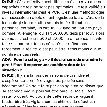
Dr R.E :
C’est effectivement difficile à évaluer vu que nos
capacités de test ne sont pas optimales. Le test validé au
niveau international c’est le PCR. C’est une méthodologie
qui nécessite un déploiement logistique lourd, c’est de la
technologie lourde, ultra sophistiquée. Il faut un
personnel entraîné, un circuit... Quand on voit des pays
comme l’Allemagne, qui fait 500.000 tests par jour, alors
que nous c'est entre 500 et 2.000, la différence est vite
faite : le nombre de cas déclarés ne reflète pas
forcément la réalité, c'est peut-être 3 fois moins que le
nombre de cas réels.
ADA : Pour la suite, y a –t-il des raisons de craindre le
pire ? Faut-il espérer une amélioration de la
situation ?
Dr R.E :
Il y a à la fois des raisons de craindre et
d’espérer. La première vague est passée sans
hécatombe ! On peut faire par analogie en se disant que
la seconde vague pourrait être pareille. Mais il faut
rester prudent. Au cours de cette seconde vague il
faudra être très vigilant sur les chiffres de début et mi-
décembre. Si les indicateurs tels que les taux