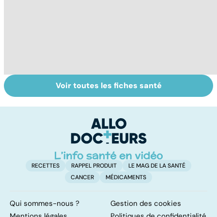
Voir toutes les fiches santé
La tuberculose
Tout savoir sur
I
pulmonaire
les infections
a
pulmonaires
fa
d'
RECETTES
RAPPEL PRODUIT
LE MAG DE LA SANTÉ
CANCER
MÉDICAMENTS
Qui sommes-nous ?
Gestion des cookies
Mentions légales
Politiques de confidentialité