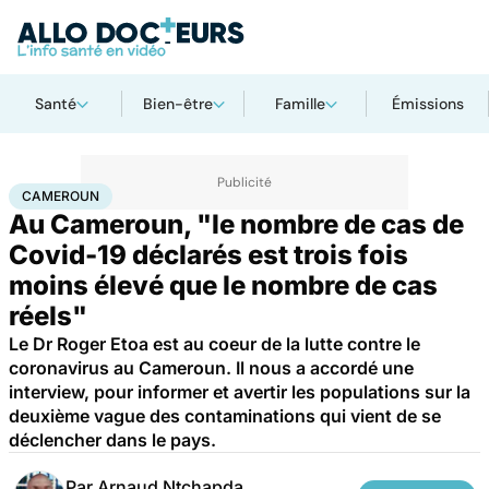
Santé
Bien-être
Famille
Émissions
Accueil
Santé
Société
Santé publique
Cameroun
CAMEROUN
Au Cameroun, "le nombre de cas de
Covid-19 déclarés est trois fois
moins élevé que le nombre de cas
réels"
Le Dr Roger Etoa est au coeur de la lutte contre le
coronavirus au Cameroun. Il nous a accordé une
interview, pour informer et avertir les populations sur la
deuxième vague des contaminations qui vient de se
déclencher dans le pays.
Par
Arnaud Ntchapda