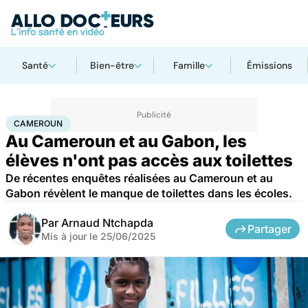
Santé
Bien-être
Famille
Émissions
Accueil
Santé
Société
Santé publique
Cameroun
CAMEROUN
Au Cameroun et au Gabon, les
élèves n'ont pas accès aux toilettes
De récentes enquêtes réalisées au Cameroun et au
Gabon révèlent le manque de toilettes dans les écoles.
Par
Arnaud Ntchapda
Partager
Mis à jour le
25/06/2025