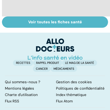
Voir toutes les fiches santé
La tuberculose
Gynéco : que
M
pulmonaire
faire contre les
ér
irritations
c
intimes ?
r
RECETTES
RAPPEL PRODUIT
LE MAG DE LA SANTÉ
CANCER
MÉDICAMENTS
Qui sommes-nous ?
Gestion des cookies
Mentions légales
Politiques de confidentialité
Charte d'utilisation
Index thématique
Flux RSS
Flux Atom