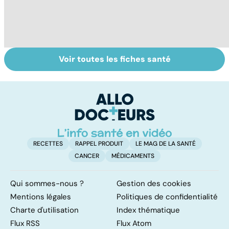
Voir toutes les fiches santé
Grippe A : des
Vaccins : mode
La
vaccins qui font
d'emploi
tr
débat
u
RECETTES
RAPPEL PRODUIT
LE MAG DE LA SANTÉ
CANCER
MÉDICAMENTS
Qui sommes-nous ?
Gestion des cookies
Mentions légales
Politiques de confidentialité
Charte d'utilisation
Index thématique
Flux RSS
Flux Atom