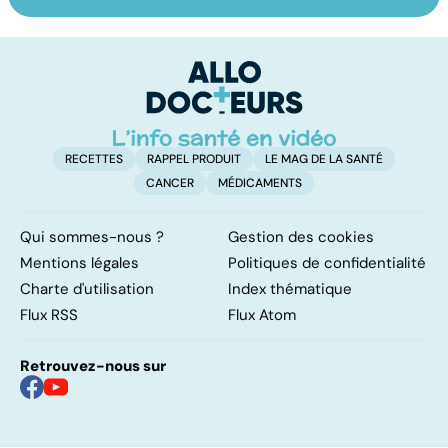
Tout savoir sur
Inflammation des
Su
les infections
amygdales : que
le
pulmonaires
faire en cas
l'
d'angine ?
RECETTES
RAPPEL PRODUIT
LE MAG DE LA SANTÉ
CANCER
MÉDICAMENTS
Qui sommes-nous ?
Gestion des cookies
Mentions légales
Politiques de confidentialité
Charte d'utilisation
Index thématique
Flux RSS
Flux Atom
Retrouvez-nous sur