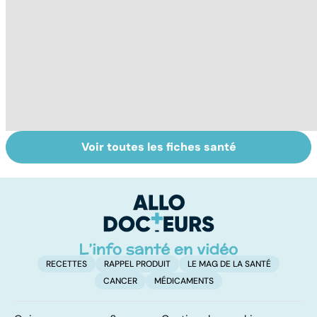
Voir toutes les fiches santé
Le saturnisme :
Faire du sport à
D
une intoxication
domicile, c'est
le
au plomb
facile !
c
l
l
RECETTES
RAPPEL PRODUIT
LE MAG DE LA SANTÉ
CANCER
MÉDICAMENTS