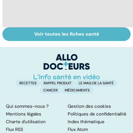
Voir toutes les fiches santé
Fibromes utérins
Tout savoir sur
I
: des tumeurs
les infections
a
bénignes
pulmonaires
fa
d'
RECETTES
RAPPEL PRODUIT
LE MAG DE LA SANTÉ
CANCER
MÉDICAMENTS
Qui sommes-nous ?
Gestion des cookies
Mentions légales
Politiques de confidentialité
Charte d'utilisation
Index thématique
Flux RSS
Flux Atom