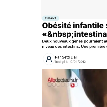
Accueil
Famille
Enfant
Enfant
ENFANT
Obésité infantile 
«&nbsp;intestin
Deux nouveaux gènes pourraient aug
niveau des intestins. Une première 
Par
Setti Dali
Rédigé le
10/04/2012