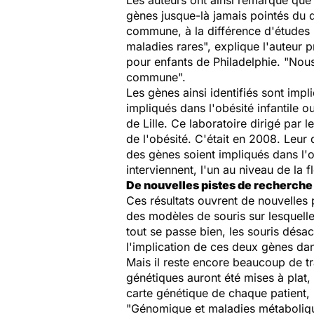
Les auteurs ont ainsi remarqué que
gènes jusque-là jamais pointés du do
commune, à la différence d'études 
maladies rares", explique l'auteur p
pour enfants de Philadelphie. "Nous 
commune".
Les gènes ainsi identifiés sont imp
impliqués dans l'obésité infantile 
de Lille. Ce laboratoire dirigé par 
de l'obésité. C'était en 2008. Leur 
des gènes soient impliqués dans l'o
interviennent, l'un au niveau de la f
De nouvelles pistes de recherche
Ces résultats ouvrent de nouvelles 
des modèles de souris sur lesquelle
tout se passe bien, les souris désa
l'implication de ces deux gènes dan
Mais il reste encore beaucoup de t
génétiques auront été mises à plat,
carte génétique de chaque patient, 
"Génomique et maladies métabolique