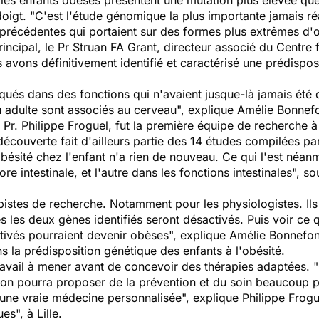
 les enfants obèses présentent une mutation plus élevée que
igt. "C'est l'étude génomique la plus importante jamais réal
précédentes qui portaient sur des formes plus extrêmes d'ob
rincipal, le Pr Struan FA Grant, directeur associé du Centre
avons définitivement identifié et caractérisé une prédisposit
liqués dans des fonctions qui n'avaient jusque-là jamais ét
ou adulte sont associés au cerveau", explique Amélie Bonnefon
le Pr. Philippe Froguel, fut la première équipe de recherche 
découverte fait d'ailleurs partie des 14 études compilées pa
bésité chez l'enfant n'a rien de nouveau. Ce qui l'est néan
lore intestinale, et l'autre dans les fonctions intestinales",
pistes de recherche. Notamment pour les physiologistes. Ils 
s les deux gènes identifiés seront désactivés. Puis voir ce 
ctivés pourraient devenir obèses", explique Amélie Bonnefon
s la prédisposition génétique des enfants à l'obésité.
ravail à mener avant de concevoir des thérapies adaptées. 
 on pourra proposer de la prévention et du soin beaucoup pl
une vraie médecine personnalisée", explique Philippe Frogue
s", à Lille.