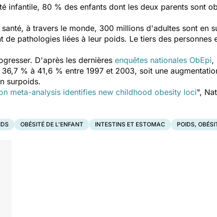
té infantile, 80 % des enfants dont les deux parents sont ob
 santé, à travers le monde, 300 millions d'adultes sont en s
nt de pathologies liées à leur poids. Le tiers des personnes
ogresser. D'après les dernières
enquêtes nationales ObEpi
,
 36,7 % à 41,6 % entre 1997 et 2003, soit une augmentati
n surpoids.
n meta-analysis identifies new childhood obesity loci
", Na
IDS
OBÉSITÉ DE L'ENFANT
INTESTINS ET ESTOMAC
POIDS, OBÉSI