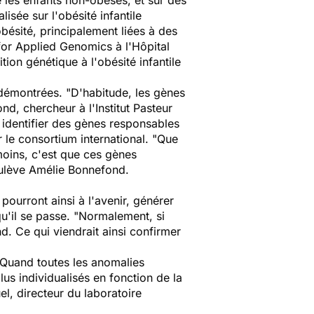
 les enfants non-obèses, et sur des
isée sur l'obésité infantile
ésité, principalement liées à des
 for Applied Genomics à l'Hôpital
ion génétique à l'obésité infantile
é démontrées. "D'habitude, les gènes
d, chercheur à l'Institut Pasteur
à identifier des gènes responsables
r le consortium international. "Que
moins, c'est que ces gènes
 soulève Amélie Bonnefond.
pourront ainsi à l'avenir, générer
qu'il se passe. "Normalement, si
d. Ce qui viendrait ainsi confirmer
"Quand toutes les anomalies
us individualisés en fonction de la
l, directeur du laboratoire