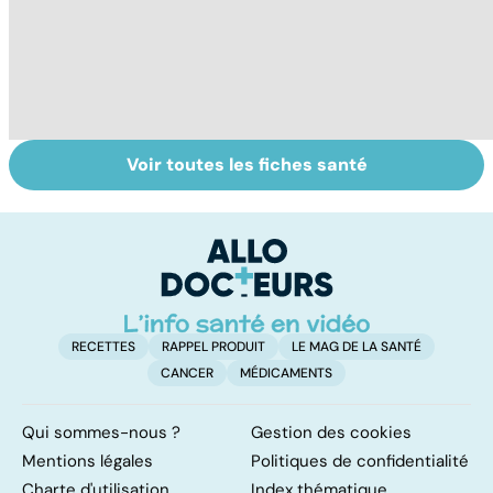
Voir toutes les fiches santé
Mediator® : les
Mediator® : le
M
cardiologues en
scandale
ét
première ligne
sanitaire
in
fr
RECETTES
RAPPEL PRODUIT
LE MAG DE LA SANTÉ
CANCER
MÉDICAMENTS
Qui sommes-nous ?
Gestion des cookies
Mentions légales
Politiques de confidentialité
Charte d'utilisation
Index thématique