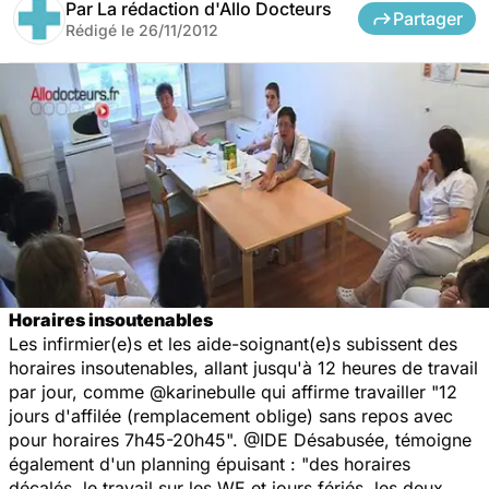
Par
La rédaction d'Allo Docteurs
Partager
Rédigé le
26/11/2012
Horaires insoutenables
Les infirmier(e)s et les aide-soignant(e)s subissent des
horaires insoutenables, allant jusqu'à 12 heures de travail
par jour, comme
@karinebulle
qui affirme travailler "12
jours d'affilée (remplacement oblige) sans repos avec
pour horaires 7h45-20h45".
@IDE Désabusée
, témoigne
également d'un planning épuisant : "des horaires
décalés, le travail sur les WE et jours fériés, les deux