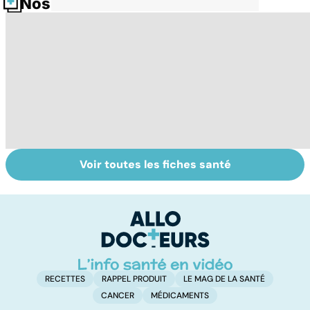
Nos fiches santé
Voir toutes les fiches santé
Le saturnisme :
Faire du sport à
D
une intoxication
domicile, c'est
le
au plomb
facile !
c
l
l
RECETTES
RAPPEL PRODUIT
LE MAG DE LA SANTÉ
CANCER
MÉDICAMENTS