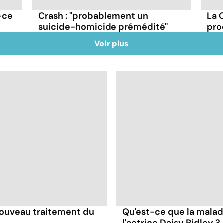
-ce
Crash : ''probablement un
La 
?
suicide-homicide prémédité''
pro
Voir plus
 nouveau traitement du
Qu'est-ce que la mala
l'actrice Daisy Ridley ?