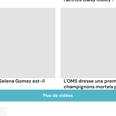
 Selena Gomez est-il
L'OMS dresse une premi
champignons mortels p
Plus de vidéos