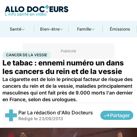
Santé
Bien-être
Famille
Émissions
Accueil
Santé
Maladies
Cancer
Cancer de la vessie
CANCER DE LA VESSIE
Le tabac : ennemi numéro un dans
les cancers du rein et de la vessie
La cigarette est de loin le principal facteur de risque des
cancers du rein et de la vessie, maladies principalement
masculines qui ont fait près de 9.000 morts l'an dernier
en France, selon des urologues.
Par
La rédaction d'Allo Docteurs
Partager
Rédigé le
23/09/2013