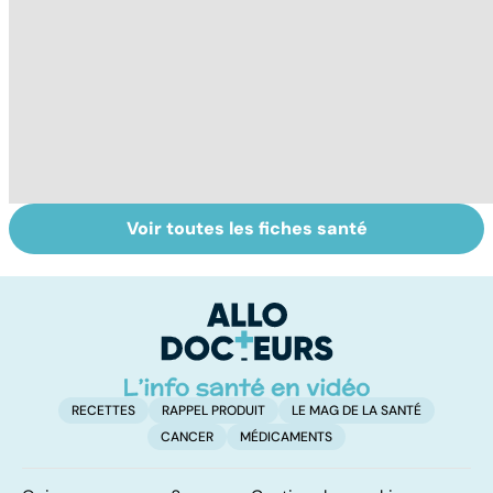
Voir toutes les fiches santé
HPV : tout savoir
Tout savoir sur le
C
sur les
cancer de la
s
papillomavirus
vessie
r
RECETTES
RAPPEL PRODUIT
LE MAG DE LA SANTÉ
CANCER
MÉDICAMENTS