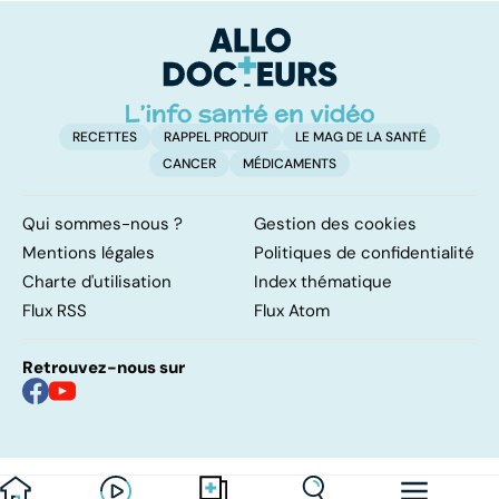
PMA, des liens
sa composition...
fa
étroits
RECETTES
RAPPEL PRODUIT
LE MAG DE LA SANTÉ
CANCER
MÉDICAMENTS
Qui sommes-nous ?
Gestion des cookies
Mentions légales
Politiques de confidentialité
Charte d'utilisation
Index thématique
Flux RSS
Flux Atom
Retrouvez-nous sur