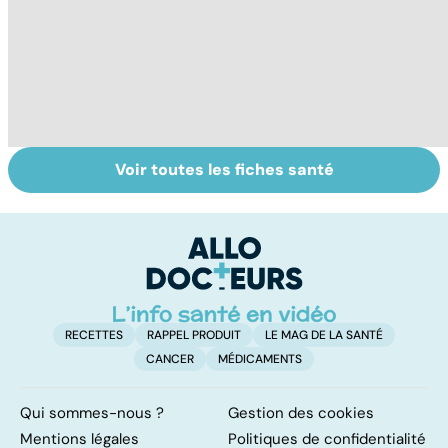
Voir toutes les fiches santé
Douleur : vers
Se débarrasser
To
une meilleure
de ses phobies
le
prise en charge
p
RECETTES
RAPPEL PRODUIT
LE MAG DE LA SANTÉ
CANCER
MÉDICAMENTS
Qui sommes-nous ?
Gestion des cookies
Mentions légales
Politiques de confidentialité