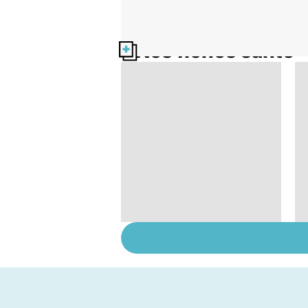
Nos fiches santé
Fausse couche :
comment traverser
cette épreuve