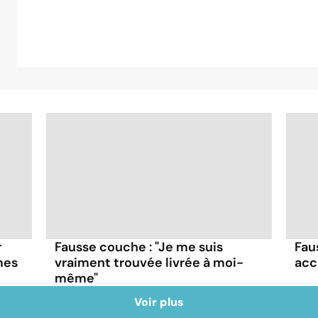
r
Fausse couche : "Je me suis
Fau
mes
vraiment trouvée livrée à moi-
acc
même"
Voir plus