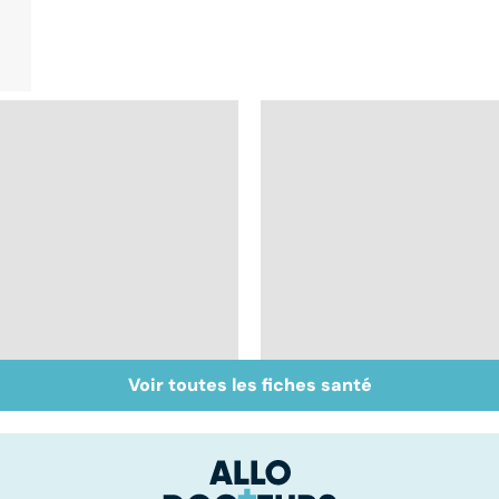
Voir toutes les fiches santé
Tout savoir sur les
Inflammation des
infections
amygdales : que faire
pulmonaires
en cas d'angine ?