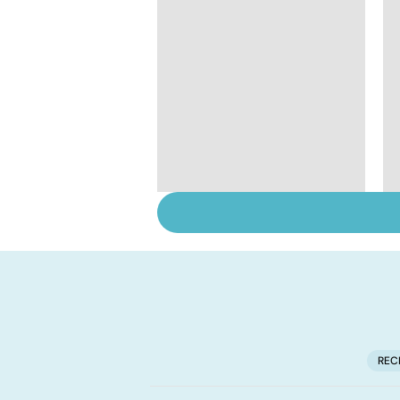
Faire du sport à
domicile, c'est facile !
REC