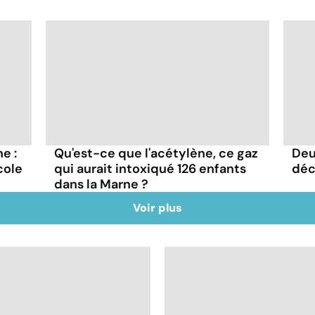
e :
Qu'est-ce que l'acétylène, ce gaz
Deu
cole
qui aurait intoxiqué 126 enfants
déc
dans la Marne ?
Voir plus