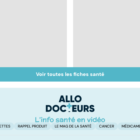
Voir toutes les fiches santé
Don de gamètes : le
Médecine de
pour et le contre
proximité : quel
d'une levée de
avenir ?
l'anonymat
ETTES
RAPPEL PRODUIT
LE MAG DE LA SANTÉ
CANCER
MÉDICAM