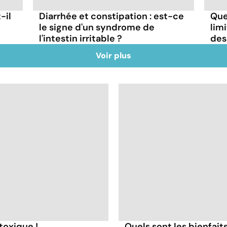
-il
Diarrhée et constipation : est-ce
Que
le signe d'un syndrome de
lim
l'intestin irritable ?
des
Voir plus
toxique !
Quels sont les bienfaits