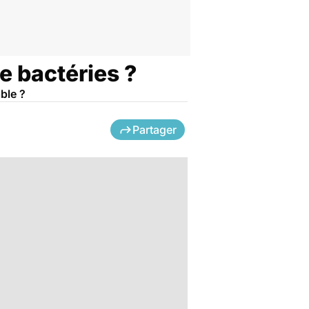
de bactéries ?
able ?
Partager