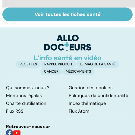
Voir toutes les fiches santé
Le saturnisme :
Faire du sport à
D
une intoxication
domicile, c'est
le
au plomb
facile !
c
l
l
RECETTES
RAPPEL PRODUIT
LE MAG DE LA SANTÉ
CANCER
MÉDICAMENTS
Qui sommes-nous ?
Gestion des cookies
Mentions légales
Politiques de confidentialité
Charte d'utilisation
Index thématique
Flux RSS
Flux Atom
Retrouvez-nous sur