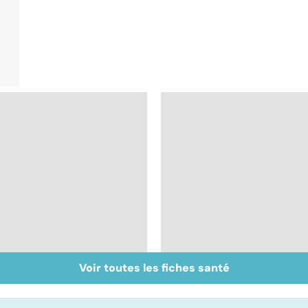
Voir toutes les fiches santé
La main, un outil utile
Accident vasculaire
mais fragile
cérébral : l'enfant
également touché