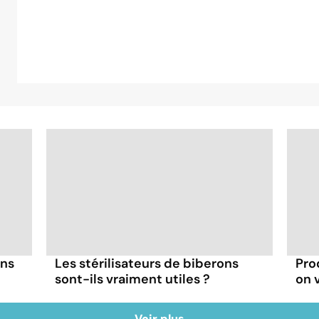
ans
Les stérilisateurs de biberons
Prod
sont-ils vraiment utiles ?
on v
Voir plus