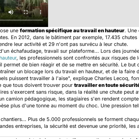
mpose une
formation spécifique au travail en hauteur
. Une 
tes. En 2012, dans le bâtiment par exemple, 17.435 chutes on
ndre leur activité et 29 n'ont pas survécu à leur chute.
un échafaudage, travail sur plateforme... Lors des journé
 hauteur
, les professionnels sont confrontés aux risques de l
il permet de bien réagir et de se mettre en sécurité. Le but 
traîner un blocage lors du travail en hauteur, et de la fair
ls puissent travailler à l'aise
", explique Charles Lecoq, fo
le que tous doivent trouver pour
travailler en toute sécurit
aires s'exercent sans risque, dans la réalité une chute peut
 un camion pédagogique, les stagiaires s'en rendent compte
èse plus d'une tonne au moment du choc. Une pression tell
chantiers... Plus de 5.000 professionnels se forment chaque
randes entreprises, la sécurité est devenue une priorité, le