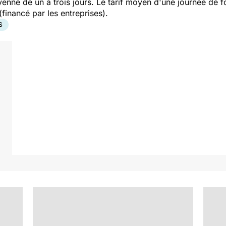
nne de un à trois jours. Le tarif moyen d'une journée de fo
financé par les entreprises).
S