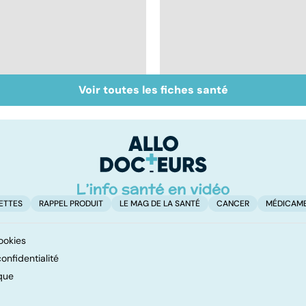
Voir toutes les fiches santé
Faire du sport à
Vivre après un
domicile, c'est facile !
cancer
ETTES
RAPPEL PRODUIT
LE MAG DE LA SANTÉ
CANCER
MÉDICAM
ookies
onfidentialité
que