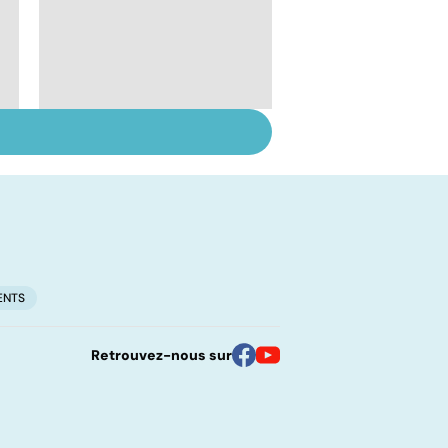
Don de gamètes : le
pour et le contre
d'une levée de
l'anonymat
ENTS
Retrouvez-nous sur