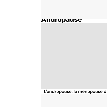
Andropause
Accueil
Thématiques
L'andropause, la ménopause 