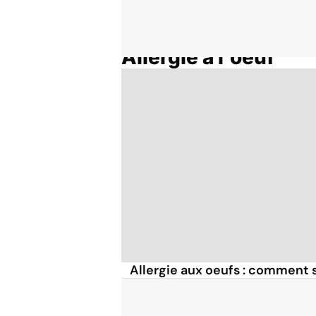
Allergie à l'oeuf
Accueil
Thématiques
Allergie aux oeufs : comment s