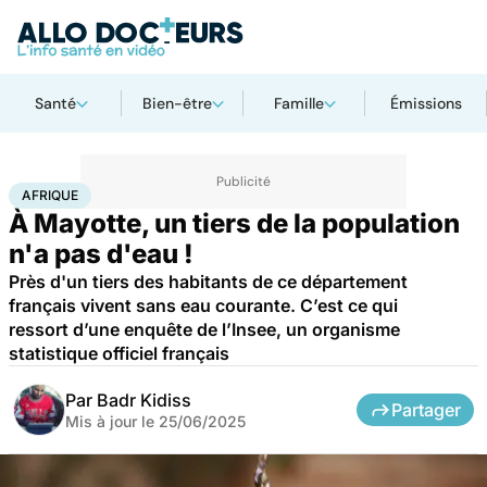
Santé
Bien-être
Famille
Émissions
Accueil
Santé
Société
Santé publique
Afrique
AFRIQUE
À Mayotte, un tiers de la population
n'a pas d'eau !
Près d'un tiers des habitants de ce département
français vivent sans eau courante. C’est ce qui
ressort d’une enquête de l’Insee, un organisme
statistique officiel français
Par
Badr Kidiss
Partager
Mis à jour le
25/06/2025