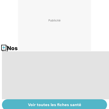
Nos fiches santé
Voir toutes les fiches santé
La tuberculose
Tout savoir sur
I