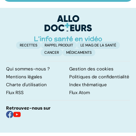
pulmonaire
les infections
a
pulmonaires
fa
d'
RECETTES
RAPPEL PRODUIT
LE MAG DE LA SANTÉ
CANCER
MÉDICAMENTS
Qui sommes-nous ?
Gestion des cookies
Mentions légales
Politiques de confidentialité
Charte d'utilisation
Index thématique
Flux RSS
Flux Atom
Retrouvez-nous sur