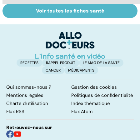
Voir toutes les fiches santé
La tuberculose
Tout savoir sur
I
pulmonaire
les infections
a
pulmonaires
fa
d'
RECETTES
RAPPEL PRODUIT
LE MAG DE LA SANTÉ
CANCER
MÉDICAMENTS
Qui sommes-nous ?
Gestion des cookies
Mentions légales
Politiques de confidentialité
Charte d'utilisation
Index thématique
Flux RSS
Flux Atom
Retrouvez-nous sur