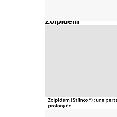
Zolpidem
Accueil
Thématiques
Zolpidem (Stilnox®) : une pert
prolongée