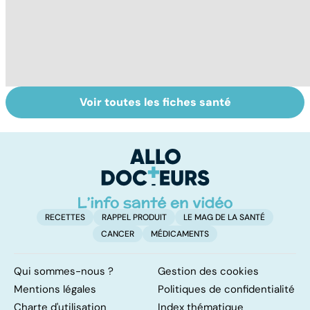
Voir toutes les fiches santé
Tout savoir sur
Inflammation des
Su
les infections
amygdales : que
le
pulmonaires
faire en cas
l'
d'angine ?
RECETTES
RAPPEL PRODUIT
LE MAG DE LA SANTÉ
CANCER
MÉDICAMENTS
Qui sommes-nous ?
Gestion des cookies
Mentions légales
Politiques de confidentialité
Charte d'utilisation
Index thématique