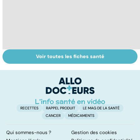
Voir toutes les fiches santé
Tout savoir sur
Inflammation des
Su
les infections
amygdales : que
le
pulmonaires
faire en cas
l'
d'angine ?
RECETTES
RAPPEL PRODUIT
LE MAG DE LA SANTÉ
CANCER
MÉDICAMENTS
Qui sommes-nous ?
Gestion des cookies