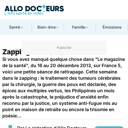
Santé
Bien-être
Famille
Émissions
Zapping du 20/12/2013
Accueil
Santé
Si vous avez manqué quelque chose dans "Le magazine
de la santé", du 16 au 20 décembre 2013, sur France 5,
voici une petite séance de rattrapage. Cette semaine
dans le zapping : le traitement des tumeurs cérébrales
par la chirurgie, la guerre des poux est déclarée, des
épices aux multiples vertus, les Philippines un mois
après la catastrophe, le préjudice d'anxiété enfin
reconnu par la justice, un système anti-fugue mis au
point en maison de retraite ou encore la trisomie en
poésie…
Par
La rédaction d'Allo Docteurs