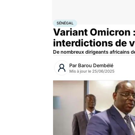
Accueil
Santé
Maladies
Maladies infectieuses
Sén
SÉNÉGAL
Variant Omicron : 
interdictions de 
De nombreux dirigeants africains dé
Par
Barou Dembélé
Mis à jour le
25/06/2025