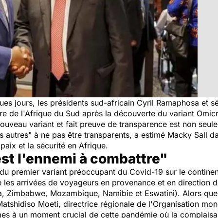
lques jours, les présidents sud-africain Cyril Ramaphosa et
ntre de l'Afrique du Sud après la découverte du variant Omic
ouveau variant et fait preuve de transparence est non seule
es autres
" à ne pas être transparents, a estimé Macky Sall d
paix et la sécurité en Afrique.
st l'ennemi à combattre"
du premier variant préoccupant du Covid-19 sur le contine
les arrivées de voyageurs en provenance et en direction de
, Zimbabwe, Mozambique, Namibie et Eswatini). Alors que le
tshidiso Moeti, directrice régionale de l'Organisation mond
s à un moment crucial de cette pandémie où la complaisan