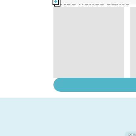
Nos fiches santé
La tuberculose
pulmonaire
REC