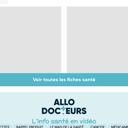
Voir toutes les fiches santé
Tout savoir sur les
Inflammation des
infections
amygdales : que faire
pulmonaires
en cas d'angine ?
ETTES
RAPPEL PRODUIT
LE MAG DE LA SANTÉ
CANCER
MÉDICAM