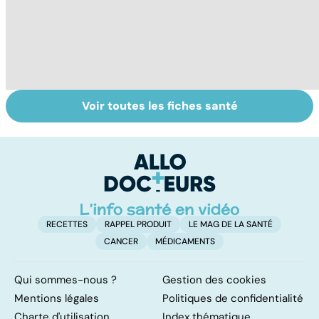
Voir toutes les fiches santé
La tuberculose
Cannabis : une
To
pulmonaire
vraie
le
dépendance
p
RECETTES
RAPPEL PRODUIT
LE MAG DE LA SANTÉ
CANCER
MÉDICAMENTS
Qui sommes-nous ?
Gestion des cookies
Mentions légales
Politiques de confidentialité
Charte d'utilisation
Index thématique