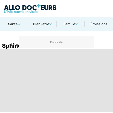
Santé
Bien-être
Famille
Émissions
Accueil
Sphincter artificiel de vessie
Thématiques