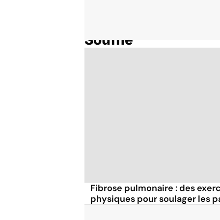
Souffle
Accueil
Thématiques
Fibrose pulmonaire : des exerc
physiques pour soulager les p