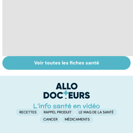
Voir toutes les fiches santé
Tout savoir sur
Inflammation des
Su
les infections
amygdales : que
le
pulmonaires
faire en cas
l'
d'angine ?
RECETTES
RAPPEL PRODUIT
LE MAG DE LA SANTÉ
CANCER
MÉDICAMENTS